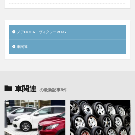
ノアNOHA ヴォクシーVOXY
車関連
車関連
の最新記事8件