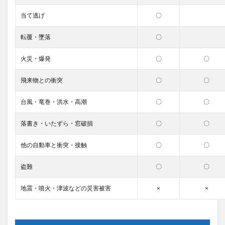
当て逃げ
〇
転覆・墜落
〇
火災・爆発
〇
〇
飛来物との衝突
〇
〇
台風・竜巻・洪水・高潮
〇
〇
落書き・いたずら・窓破損
〇
〇
他の自動車と衝突・接触
〇
〇
盗難
〇
〇
地震・噴火・津波などの災害被害
×
×